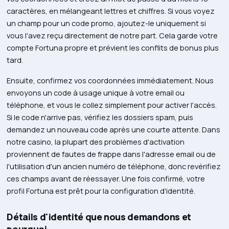
caractères, en mélangeant lettres et chiffres. Si vous voyez
un champ pour un code promo, ajoutez-le uniquement si
vous l'avez reçu directement de notre part. Cela garde votre
compte Fortuna propre et prévient les conflits de bonus plus
tard.
Ensuite, confirmez vos coordonnées immédiatement. Nous
envoyons un code à usage unique à votre email ou
téléphone, et vous le collez simplement pour activer l'accès.
Si le code n'arrive pas, vérifiez les dossiers spam, puis
demandez un nouveau code après une courte attente. Dans
notre casino, la plupart des problèmes d'activation
proviennent de fautes de frappe dans l'adresse email ou de
l'utilisation d'un ancien numéro de téléphone, donc revérifiez
ces champs avant de réessayer. Une fois confirmé, votre
profil Fortuna est prêt pour la configuration d'identité.
Détails d'identité que nous demandons et