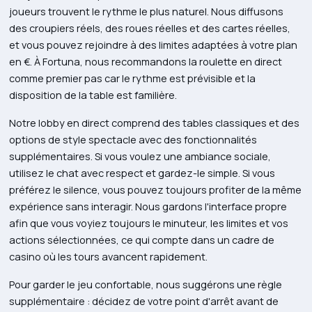
joueurs trouvent le rythme le plus naturel. Nous diffusons
des croupiers réels, des roues réelles et des cartes réelles,
et vous pouvez rejoindre à des limites adaptées à votre plan
en €. À Fortuna, nous recommandons la roulette en direct
comme premier pas car le rythme est prévisible et la
disposition de la table est familière.
Notre lobby en direct comprend des tables classiques et des
options de style spectacle avec des fonctionnalités
supplémentaires. Si vous voulez une ambiance sociale,
utilisez le chat avec respect et gardez-le simple. Si vous
préférez le silence, vous pouvez toujours profiter de la même
expérience sans interagir. Nous gardons l'interface propre
afin que vous voyiez toujours le minuteur, les limites et vos
actions sélectionnées, ce qui compte dans un cadre de
casino où les tours avancent rapidement.
Pour garder le jeu confortable, nous suggérons une règle
supplémentaire : décidez de votre point d'arrêt avant de