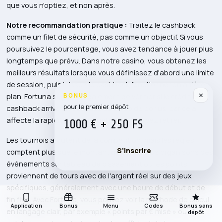
que vous n'optiez, et non après.
Notre recommandation pratique :
Traitez le cashback
comme un filet de sécurité, pas comme un objectif. Si vous
poursuivez le pourcentage, vous avez tendance à jouer plus
longtemps que prévu. Dans notre casino, vous obtenez les
meilleurs résultats lorsque vous définissez d'abord une limite
de session, puis laissez le cashback fonctionner en arrière-
BONUS
plan. Fortuna suggère également de vérifier si le crédit de
pour le premier dépôt
cashback arrive en espèces ou en solde bonus, car cela
affecte la rapidité avec laquelle vous pouvez retirer.
1000 € + 250 FS
Les tournois ajoutent de la compétition, mais les règles
S'inscrire
comptent plus que le montant des prix. Nous organisons des
événements sur tableau de classement où les points
proviennent de tours avec de l'argent réel sur des jeux
spécifiques, généralement avec une heure de début et de
fin fixe. Avec Fortuna, vous pouvez voir la méthode de calcul
Application
Bonus
Menu
Codes
Bonus sans
en langage clair, par exemple « points par € misé » ou «
dépôt