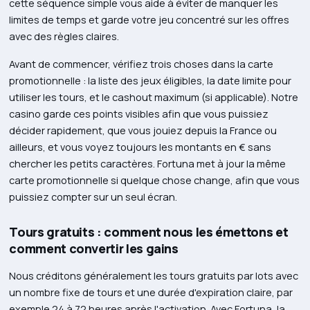
cette séquence simple vous aide à éviter de manquer les
limites de temps et garde votre jeu concentré sur les offres
avec des règles claires.
Avant de commencer, vérifiez trois choses dans la carte
promotionnelle : la liste des jeux éligibles, la date limite pour
utiliser les tours, et le cashout maximum (si applicable). Notre
casino garde ces points visibles afin que vous puissiez
décider rapidement, que vous jouiez depuis la France ou
ailleurs, et vous voyez toujours les montants en € sans
chercher les petits caractères. Fortuna met à jour la même
carte promotionnelle si quelque chose change, afin que vous
puissiez compter sur un seul écran.
Tours gratuits : comment nous les émettons et
comment convertir les gains
Nous créditons généralement les tours gratuits par lots avec
un nombre fixe de tours et une durée d'expiration claire, par
exemple 24 à 72 heures après l'activation. Avec Fortuna, la