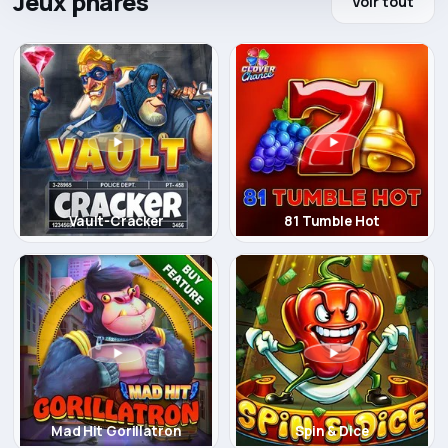
Jeux phares
Voir tout
Vault-Cracker
81 Tumble Hot
Mad Hit Gorillatron
Spin & Dice