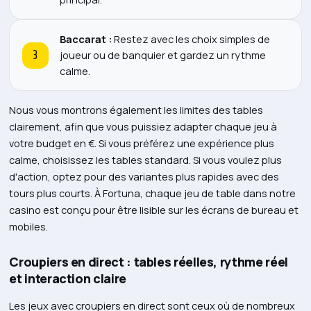
Baccarat :
Restez avec les choix simples de
joueur ou de banquier et gardez un rythme
calme.
Nous vous montrons également les limites des tables
clairement, afin que vous puissiez adapter chaque jeu à
votre budget en €. Si vous préférez une expérience plus
calme, choisissez les tables standard. Si vous voulez plus
d'action, optez pour des variantes plus rapides avec des
tours plus courts. À Fortuna, chaque jeu de table dans notre
casino est conçu pour être lisible sur les écrans de bureau et
mobiles.
Croupiers en direct : tables réelles, rythme réel
et interaction claire
Les jeux avec croupiers en direct sont ceux où de nombreux