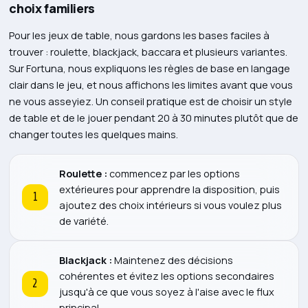
choix familiers
Pour les jeux de table, nous gardons les bases faciles à
trouver : roulette, blackjack, baccara et plusieurs variantes.
Sur Fortuna, nous expliquons les règles de base en langage
clair dans le jeu, et nous affichons les limites avant que vous
ne vous asseyiez. Un conseil pratique est de choisir un style
de table et de le jouer pendant 20 à 30 minutes plutôt que de
changer toutes les quelques mains.
Roulette :
commencez par les options
extérieures pour apprendre la disposition, puis
ajoutez des choix intérieurs si vous voulez plus
de variété.
Blackjack :
Maintenez des décisions
cohérentes et évitez les options secondaires
jusqu'à ce que vous soyez à l'aise avec le flux
principal.