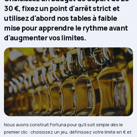
30 €, fixez un point d'arrêt strict et
Foire aux questions
12
utilisez d'abord nos tables à faible
mise pour apprendre le rythme avant
d'augmenter vos limites.
Nous avons construit Fortuna pour qu'il soit simple dès le
premier clic : choisissez un jeu, définissez votre limite en € et