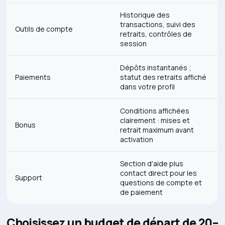
Historique des
Installez Fortuna sur votre téléphone et activez
07
transactions, suivi des
les mises à jour de l'application, puis connectez-
Outils de compte
retraits, contrôles de
vous avec le même compte que vous utilisez sur
session
ordinateur de bureau pour garder votre solde et
vos bonus au même endroit.
Dépôts instantanés ;
Devenez un VIP : Obtenez plus de valeur à chaque
08
Paiements
statut des retraits affiché
session
dans votre profil
Utilisez nos méthodes de paiement vérifiées,
09
Conditions affichées
activez la connexion en deux étapes et
clairement : mises et
définissez des limites personnelles avant votre
Bonus
retrait maximum avant
premier dépôt
activation
Définissez des limites personnelles strictes avant
10
de jouer et arrêtez immédiatement lorsque vous
Section d'aide plus
les atteignez
contact direct pour les
Support
questions de compte et
Choisissez une configuration de capital de jeu à
11
de paiement
trois niveaux : Jeu quotidien (10 %), Banque
principale (70 %), Réserve (20 %) et appliquez
des règles d'arrêt strictes dès la première session
Choisissez un budget de départ de 20–