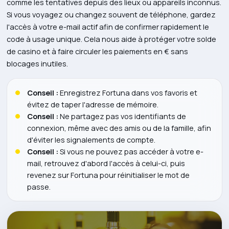
comme les tentatives depuis des lieux ou appareils inconnus.
Si vous voyagez ou changez souvent de téléphone, gardez
l'accès à votre e-mail actif afin de confirmer rapidement le
code à usage unique. Cela nous aide à protéger votre solde
de casino et à faire circuler les paiements en € sans
blocages inutiles.
Conseil :
Enregistrez Fortuna dans vos favoris et
évitez de taper l'adresse de mémoire.
Conseil :
Ne partagez pas vos identifiants de
connexion, même avec des amis ou de la famille, afin
d'éviter les signalements de compte.
Conseil :
Si vous ne pouvez pas accéder à votre e-
mail, retrouvez d'abord l'accès à celui-ci, puis
revenez sur Fortuna pour réinitialiser le mot de
passe.