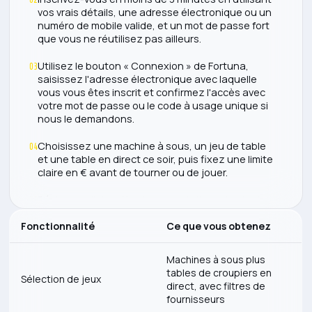
vos vrais détails, une adresse électronique ou un
numéro de mobile valide, et un mot de passe fort
que vous ne réutilisez pas ailleurs.
Utilisez le bouton « Connexion » de Fortuna,
03
saisissez l'adresse électronique avec laquelle
vous vous êtes inscrit et confirmez l'accès avec
votre mot de passe ou le code à usage unique si
nous le demandons.
Choisissez une machine à sous, un jeu de table
04
et une table en direct ce soir, puis fixez une limite
claire en € avant de tourner ou de jouer.
Réclamez d'abord les tours gratuits, puis ajoutez
05
le cashback et les tournois pour une valeur
Fonctionnalité
régulière.
Ce que vous obtenez
Utilisez un nouveau code promotionnel lors de
06
Machines à sous plus
l'inscription ou avant votre premier dépôt pour
tables de croupiers en
Sélection de jeux
activer le bon bonus instantanément, puis vérifiez
direct, avec filtres de
la section bonus pour confirmer qu'il est appliqué
fournisseurs
chez Fortuna.