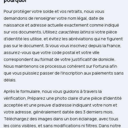
pourquoi
Pour protéger votre solde et vos retraits, nous vous
demandons de renseigner votre nom légal, date de
naissance et adresse actuelle exactement comme indiqué
sur vos documents. Utilisez
caractères latins
si votre pièce
d'identité les utilise, et évitez les abréviations qui ne figurent
pas sur le document. Si vous vous inscrivez depuis la France,
assurez-vous que votre code postal et votre ville
correspondent au format de votre justificatif de domicile.
Nous maintenons ce processus cohérent sur Fortuna afin
que vous puissiez passer de l'inscription aux paiements sans
délais.
Après le formulaire, nous vous guidons à travers la
vérification. Préparez une photo claire d'une pièce d'identité
acceptée et une preuve d'adresse indiquant votre nom et
votre adresse, généralement datée des 3 derniers mois.
Téléchargez des images dans un bon éclairage, avec tous
les coins visibles, et sans modifications ni filtres. Dans notre