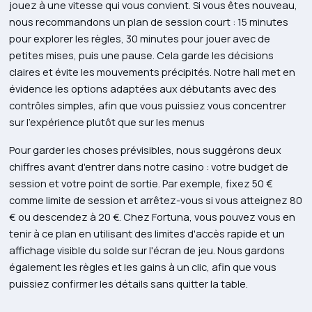
jouez à une vitesse qui vous convient. Si vous êtes nouveau,
nous recommandons un plan de session court : 15 minutes
pour explorer les règles, 30 minutes pour jouer avec de
petites mises, puis une pause. Cela garde les décisions
claires et évite les mouvements précipités. Notre hall met en
évidence les options adaptées aux débutants avec des
contrôles simples, afin que vous puissiez vous concentrer
sur l'expérience plutôt que sur les menus
Pour garder les choses prévisibles, nous suggérons deux
chiffres avant d'entrer dans notre casino : votre budget de
session et votre point de sortie. Par exemple, fixez 50 €
comme limite de session et arrêtez-vous si vous atteignez 80
€ ou descendez à 20 €. Chez Fortuna, vous pouvez vous en
tenir à ce plan en utilisant des limites d'accès rapide et un
affichage visible du solde sur l'écran de jeu. Nous gardons
également les règles et les gains à un clic, afin que vous
puissiez confirmer les détails sans quitter la table.